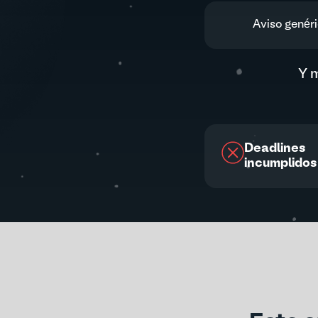
Aviso genér
Y 
Deadlines
incumplidos