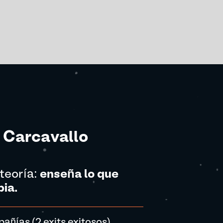
o Carcavallo
teoría:
enseña lo que
pia.
ñías (2 exits exitosos).