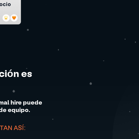
ción es
mal hire puede
de equipo.
AN ASÍ: