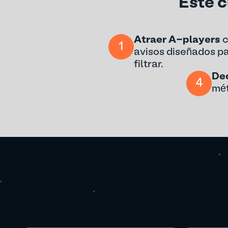
Este c
Atraer A-players
c
1
avisos diseñados p
filtrar.
Dec
4
mét