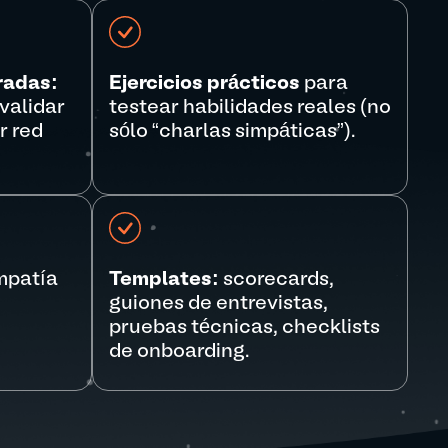
radas:
Ejercicios prácticos
para
validar
testear habilidades reales (no
r red
sólo “charlas simpáticas”).
mpatía
Templates:
scorecards,
guiones de entrevistas,
pruebas técnicas, checklists
de onboarding.