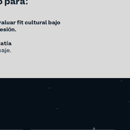
o para:
aluar fit cultural bajo
esión.
atía
aje.