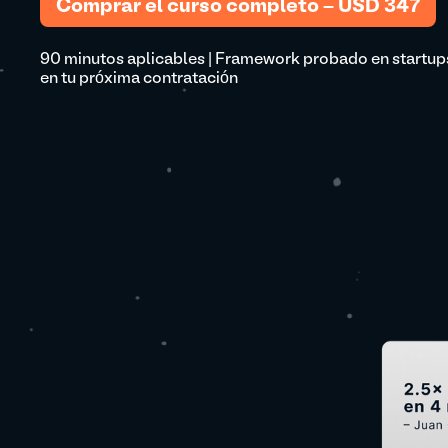
Comprar el curso completo – USD 347
90 minutos aplicables | Framework probado en startups 
en tu próxima contratación