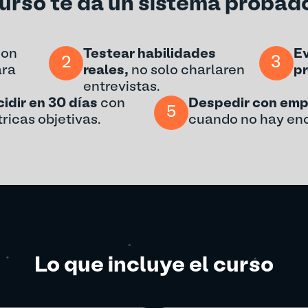
urso te da un sistema probad
on
Testear habilidades
Ev
2
3
ara
reales,
no solo charlaren
pr
entrevistas.
idir en 30 días
con
Despedir con emp
5
ricas objetivas.
cuando no hay enc
Lo que incluye el curso