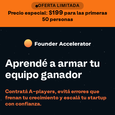
OFERTA LIMITADA
$199
Precio especial:
para las primeras
50 personas
Aprendé a armar tu
equipo ganador
Contratá A-players, evitá errores que
frenan tu crecimiento y escalá tu startup
con confianza.