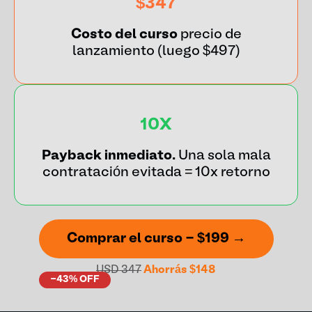
$347
Costo del curso
precio de
lanzamiento (luego $497)
10X
Payback inmediato.
Una sola mala
contratación evitada = 10x retorno
Comprar el curso - $199 →
USD 347
Ahorrás $148
-43% OFF