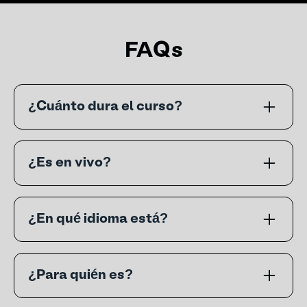
FAQs
¿Cuánto dura el curso?
90 minutos en total, dividido en
lecciones cortas y prácticas.
¿Es en vivo?
No, es 100% online y self-paced. Lo
ves cuando quieras de manera
¿En qué idioma está?
asincrónica.
El curso se dicta en español, pero
también podemos darte acceso ad-
¿Para quién es?
hoc a su versión en inglés.
Fundadores y managers de RR.HH o